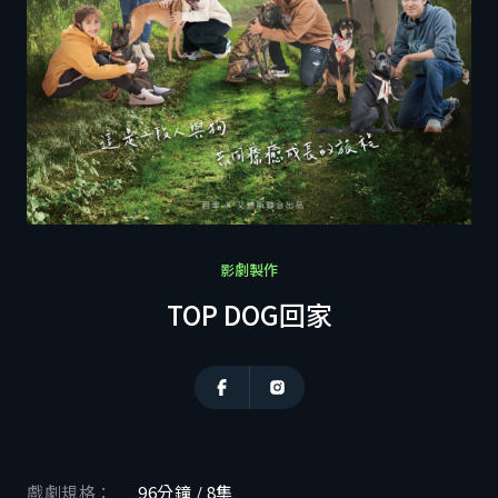
利害關係人專區
商洽聯繫
ZH
EN
CH
影劇製作
TOP DOG回家
戲劇規格：
96分鐘 / 8集