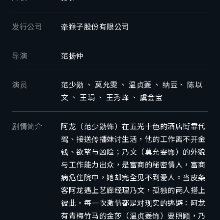
发行公司
牵猴子股份有限公司
导演
范扬仲
演员
范少勋 、 莫允雯 、 温贞菱 、 纳豆、 陈以
文 、 王琄 、 王秀峰 、 虞金宝
剧情简介
阿龙（范少勋饰）在五光十色的酒店街靠代
驾、接送传播妹讨生活，他的工作离不开金
钱、欲望与凶险；乃文（莫允雯饰）的外貌
与工作能力出众，是富商的秘密情人，富商
病危住院中，她却完全见不到爱人。当皮条
客阿龙遇上艺廊经理乃文，孤独的两人搭上
彼此，每一次激情都是对现实的逃避：阿龙
有青梅竹马的金莎（温贞菱饰）要照顾，乃