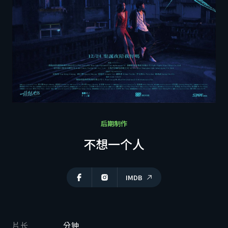
利害关系人专区
商洽联系
CH
EN
ZH
后期制作
不想一个人
IMDB
片长
分钟