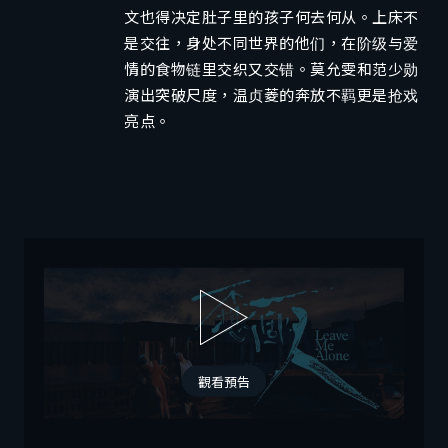
文也得决定肚子里的孩子何去何从。上床不
是交往，身处不同世界的他们，在阶级与爱
情的食物链里交织又交错。莫允雯和范少勋
演出突破尺度，温贞菱的奔放不羁更是抢戏
亮点。
觀看預告